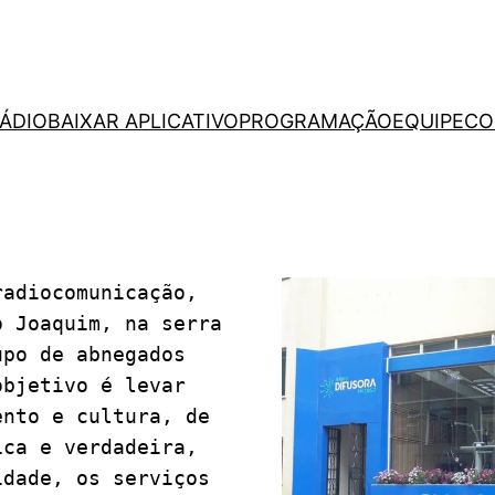
RÁDIO
BAIXAR APLICATIVO
PROGRAMAÇÃO
EQUIPE
CO
 Joaquim, na serra 
po de abnegados 
bjetivo é levar 
nto e cultura, de 
ca e verdadeira, 
dade, os serviços 